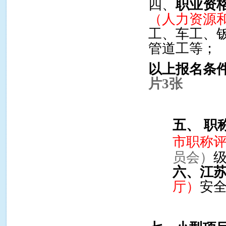
四、
职业资
（人力资源
工、车工、
管道工等；
以上报名条
片
3
张
五、
职
市职称
员会）
六、江
厅）
安