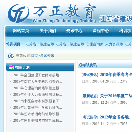
网站首页
关于我们
资讯中心
课程中心
培训项
培训项目
：
江苏省一级建造师
江苏省二级建造师
心理咨询师
人力资源师
江苏
当前位置:
首页
>
考试资讯
◎考试资讯
招生计划
2018年春季高
[
考试资讯
]
·
2013年全国监理工程师考前培...
日期：
2018-04-28
点击：
2349
·
2013年南京大学专科起点普通...
·
2013年心理咨询师培训招生报...
·
2013年企业人力资源师培训招...
关于2016年度
[
最新动态
]
·
2013南中医自考本科预报名工...
日期：
2015-12-24
点击：
3910
·
2013年江苏省中小学教师证考...
·
2013年艺术单招考前辅导班报...
2012年全省各
[
考试指导
]
·
2013年体育单招考前辅导班报...
日期：
2012-11-12
点击：
7057