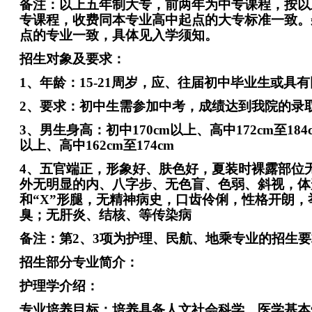
备注：以上五年制大专，前两年为中专课程，按以
专课程，收费同本专业高中起点的大专标准一致。
点的专业一致，具体见入学须知。
招生对象及要求：
1
、年龄：15-21周岁，应、往届初中毕业生或具
2
、要求：初中生需参加中考，成绩达到我院的录
3
、男生身高：初中170cm以上、高中172cm至184
以上、高中162cm至174cm
4
、五官端正，形象好、肤色好，夏装时裸露部位
外无明显的内、八字步、无色盲、色弱、斜视，体
和“X”形腿，无精神病史，口齿伶俐，性格开朗
臭；无肝炎、结核、等传染病
备注：第2、3项为护理、民航、地乘专业的招生
招生部分专业简介：
护理学介绍：
专业培养目标：培养具备人文社会科学、医学基本