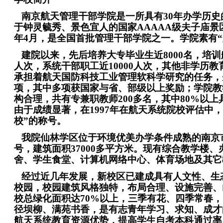
南京航天管理干部学院是一所具有30年办学历史
于钟灵毓秀、景色宜人的国家AAAAA级夫子庙景区
年4月，是全国首批管理干部学院之一。
学院素有
建院以来，先后培养大专毕业生近8000名，培训航
人次，系统干部职工近10000人次，其他非学历教育
承担着航天国防科技工业管理软科学研究的任务，先
项，其中多项获国家与省、部级以上奖励；学院教
构合理，共有专兼职教师200多名，其中80%以
由于成绩显著，在1997年在航天系统院校评估中
校”的称号。
我院仙林学区位于环境优美办学条件成熟的南京市
号，建筑面积37000多平方米。现有综合教学楼
舍、学生食堂、计算机网络中心、体育场地及其它
经过近几年发展，新校区已建成具有人文性、生
校园，校园建筑风格独特，布局合理、设施完善、
校总绿化面积达70%以上，三季有花、四季常春
径坝柳、满苑书香，是有志青年学习、求知、成才
航天系统教育资源优势，提高学生自考本科通过率