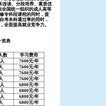
专本连读、分段培养、素质优
加全国统一组织的成人高等
修专科段课程的同时，提
自考本科通过率的同时，
，全面提高就业竞争力。
一览表
人数
学习费用
人
7600
元/
年
人
7600
元/
年
人
7600
元/
年
人
7600
元/
年
人
6800
元/
年
人
6800
元/
年
人
6800
元/
年
人
6800
元/
年