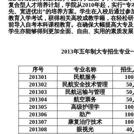
复合型人才培养计划，学院从2010年起，实行“
先、宽进优出”的培养方案。学生在入校后通过参
教育入学考试，获得相关高校成教学籍，在轻松研
前导入自考本科课程教育。在确保大幅提高大专及
学生亦能够得到更加全面、自由、实用的素质发展
2013
年五年制大专招生专业
序号
专业名称
招生
201301
民航服务
100
201302
民航安全技术管理
50
201303
民航运输与管理
50
201304
航空票务
50
201305
高级护理学
100
201306
助产
100
201307
康复治疗技术
100
201308
眼视光
40