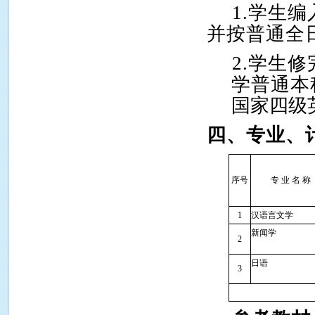
1.
学生编
并按普通全
2.
学生修
学普通本
国家四级
四、专业、
序号
专 业 名 称
1
汉语言文学
新闻学
2
日语
3