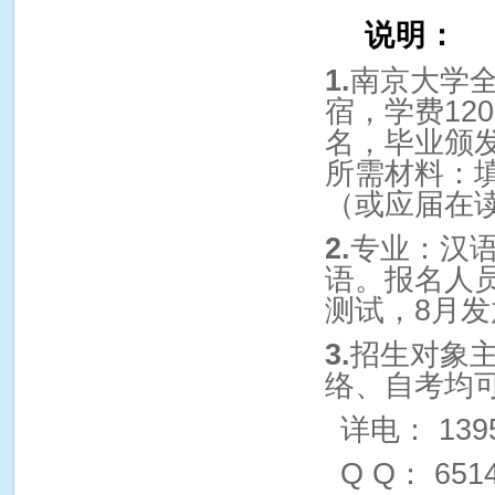
说明：
1.
南京大学
宿，学费
120
名，毕业颁
所需材料：
（或应届在
2.
专业：汉
语。报名人
测试，
8
月发
3.
招生对象
络、自考均
详电：
139
Q Q
：
651