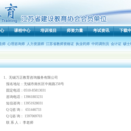
心
课程中心
培训项目
师资力量
考试资讯
下载
造师
心理咨询师
人力资源师
江苏省教师资格证
执业药师
中药调剂员
会计证
硕士
1、无锡万正教育咨询服务有限公司
报名地址：无锡市南长区中南路258号
固定电话：0510-85813031
咨询电话：13961803231
短信咨询：13951928031
Q Q咨 询： 651446733
Q Q咨 询： 1597069703
联 系 人： 李老师