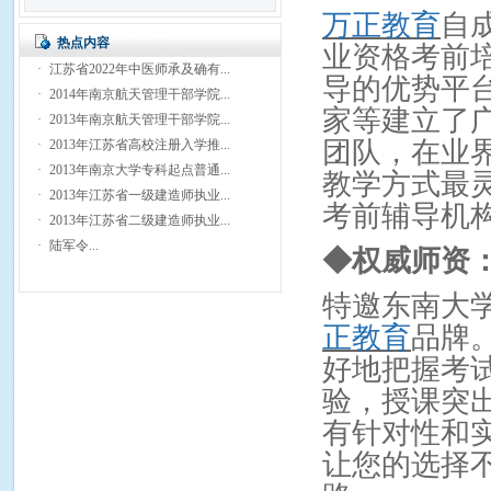
万正教育
自
热点内容
业资格考前
·
江苏省2022年中医师承及确有...
导的优势平
·
2014年南京航天管理干部学院...
家等建立了
·
2013年南京航天管理干部学院...
团队，在业
·
2013年江苏省高校注册入学推...
·
2013年南京大学专科起点普通...
教学方式最
·
2013年江苏省一级建造师执业...
考前辅导机
·
2013年江苏省二级建造师执业...
·
陆军令...
◆
权威师资
特邀东南大
正教育
品牌
好地把握考
验，授课突
有针对性和
让您的选择