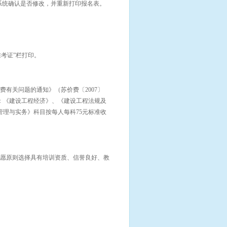
网报系统确认是否修改，并重新打印报名表。
准考证”栏打印。
有关问题的通知》（苏价费〔2007〕
准为：《建设工程经济》、《建设工程法规及
管理与实务》科目按每人每科75元标准收
愿原则选择具有培训资质、信誉良好、教