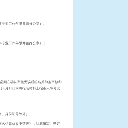
从事专业工作年限并盖好公章）。
从事专业工作年限并盖好公章）；
必须在确认审核无误后签名并加盖审核印
6月11日前将报名材料上报市人事考试
名、身份证号除外）。
报名信息修改申请表》，认真填写并贴好