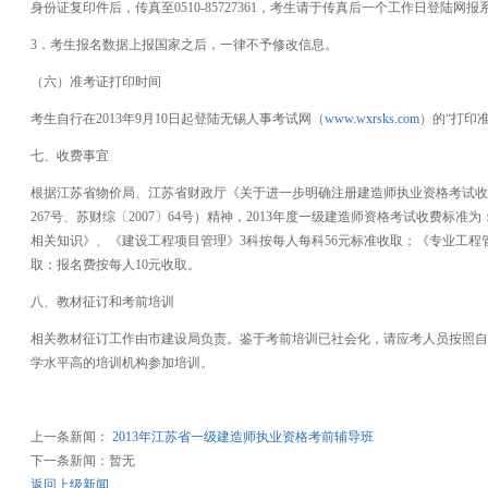
身份证复印件后，传真至0510-85727361，考生请于传真后一个工作日登陆
3．考生报名数据上报国家之后，一律不予修改信息。
（六）准考证打印时间
考生自行在2013年9月10日起登陆无锡人事考试网（
www.wxrsks.com
）的“打印
七、收费事宜
根据江苏省物价局、江苏省财政厅《关于进一步明确注册建造师执业资格考试收费
267号、苏财综〔2007〕64号）精神，2013年度一级建造师资格考试收费标
相关知识》、《建设工程项目管理》3科按每人每科56元标准收取；《专业工程
取；报名费按每人10元收取。
八、教材征订和考前培训
相关教材征订工作由市建设局负责。鉴于考前培训已社会化，请应考人员按照自
学水平高的培训机构参加培训。
上一条新闻：
2013年江苏省一级建造师执业资格考前辅导班
下一条新闻：暂无
返回上级新闻