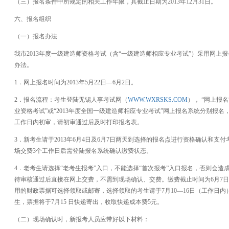
（三）报名条件中所规定的相关工作年限，其截止日期为2013年12月31日。
六、报名组织
（一）报名办法
我市2013年度一级建造师资格考试（含“一级建造师相应专业考试”）采用网上
办法。
1．网上报名时间为2013年5月22日—6月2日。
2．报名流程：考生登陆无锡人事考试网（
WWW.WXRSKS.COM
）， “网上报
业资格考试”或“2013年度全国一级建造师相应专业考试”网上报名系统分别报
工作日内初审，请初审通过后及时打印报名表。
3．新考生请于2013年6月4日及6月7日两天到选择的报名点进行资格确认和支
场交费3个工作日后需登陆报名系统确认缴费状态。
4．老考生请选择“老考生报考”入口，不能选择“首次报考”入口报名，否则会
待审核通过后直接在网上交费，不需到现场确认、交费。缴费截止时间为6月7
用的财政票据可选择领取或邮寄，选择领取的考生请于7月10—16日（工作日
生，票据将于7月15 日快递寄出，收取快递成本费5元。
（二）现场确认时，新报考人员应带好以下材料：