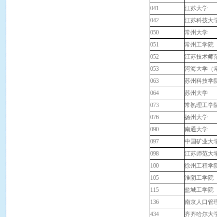
041
江苏大学
042
江苏科技大
050
常州大学
051
常州工学院
052
江苏技术师
053
河海大学（
063
苏州科技学
064
苏州大学
073
常熟理工学
076
扬州大学
090
南通大学
097
中国矿业大
098
江苏师范大
100
徐州工程学
105
淮阴工学院
115
盐城工学院
136
南京人口管
434
齐齐哈尔大