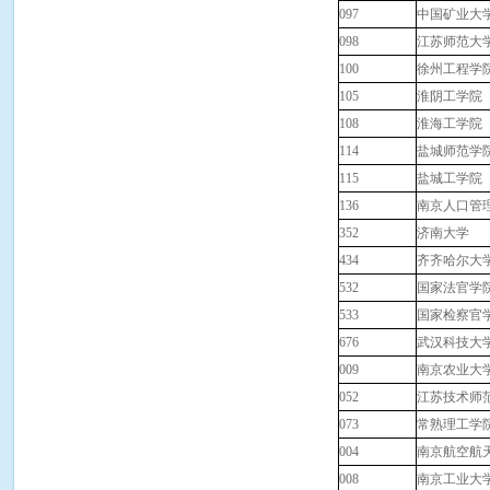
097
中国矿业大
098
江苏师范大
100
徐州工程学
105
淮阴工学院
108
淮海工学院
114
盐城师范学
115
盐城工学院
136
南京人口管
352
济南大学
434
齐齐哈尔大
532
国家法官学
533
国家检察官
676
武汉科技大
009
南京农业大
052
江苏技术师
073
常熟理工学
004
南京航空航
008
南京工业大