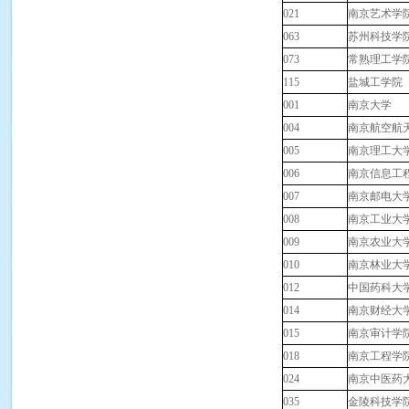
021
南京艺术学
063
苏州科技学
073
常熟理工学
115
盐城工学院
001
南京大学
004
南京航空航
005
南京理工大
006
南京信息工
007
南京邮电大
008
南京工业大
009
南京农业大
010
南京林业大
012
中国药科大
014
南京财经大
015
南京审计学
018
南京工程学
024
南京中医药
035
金陵科技学