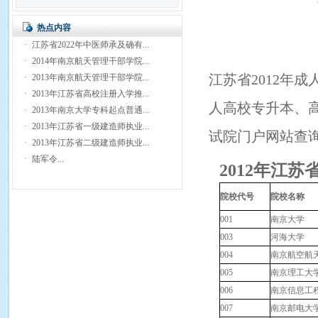
热点内容
·
江苏省2022年中医师承及确有...
·
2014年南京航天管理干部学院...
江苏省2012年
·
2013年南京航天管理干部学院...
·
2013年江苏省高校注册入学推...
人高校
专升本、
·
2013年南京大学专科起点普通...
·
2013年江苏省一级建造师执业...
试院门户网站查
·
2013年江苏省二级建造师执业...
·
陆军令...
2012年江
院校代号
院校名称
001
南京大学
003
河海大学
004
南京航空航
005
南京理工大
006
南京信息工
007
南京邮电大